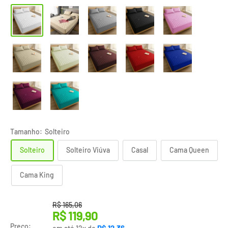
Tamanho:
Solteiro
Solteiro
Solteiro Viúva
Casal
Cama Queen
Cama King
Translation missing: pt-BR.product.general.regular_pri
R$ 165,06
Translation
R$ 119,90
missing:
Preço: