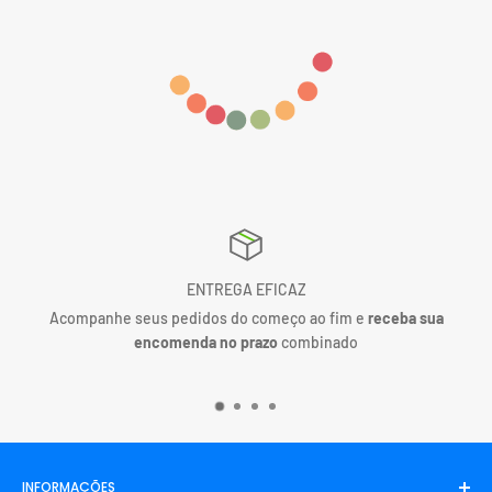
SATISFAÇÃO OU SEU DINHEIRO DE VOLTA
Assim como nossos mais de 67.847+ Clientes felizes. Nós
confia
totalmente na qualidade
dos nossos produtos. Por isso, você con
com
resultados garantidos ou seu dinheiro de volta
.
INFORMAÇÕES