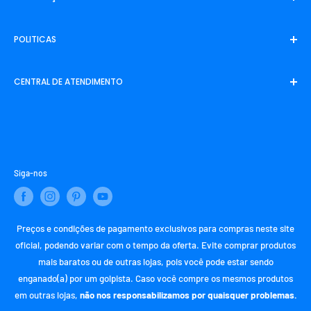
Inicio
POLITICAS
Entrar em contato
Sobre Nós
Politica de Frete
CENTRAL DE ATENDIMENTO
Rastreamento
Politica de Privacidade
Politica de Reembolso
SAC (Serviço de Atendimento ao Consumidor)
Termos de Uso
E-mail:
contato@confortoecomodidade.com
Termos de Serviço
WhatsApp:
+55 (21) 97987-8754
Siga-nos
Preços e condições de pagamento exclusivos para compras neste site
oficial, podendo variar com o tempo da oferta. Evite comprar produtos
mais baratos ou de outras lojas, pois você pode estar sendo
enganado(a) por um golpista. Caso você compre os mesmos produtos
em outras lojas,
não nos responsabilizamos por quaisquer problemas.