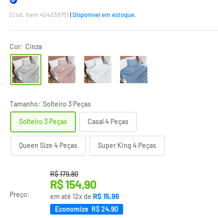
(Cód. Item 42433975)
|
Disponível em estoque.
Cor:
Cinza
Tamanho:
Solteiro 3 Peças
Solteiro 3 Peças
Casal 4 Peças
Queen Size 4 Peças
Super King 4 Peças
Translation missing: pt-BR.product.general.regular_pri
R$ 179,80
Translation
R$ 154,90
missing:
Preço:
R$ 15,96
em até 12x de
pt-
Economize R$ 24,90