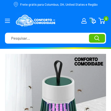
Frete grátis para Columbus, OH, United States e Região
0