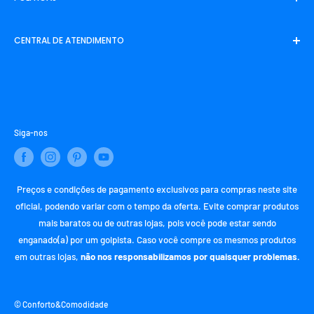
Entrar em contato
Sobre Nós
Politica de Frete
CENTRAL DE ATENDIMENTO
Rastreamento
Politica de Privacidade
Politica de Reembolso
SAC (Serviço de Atendimento ao Consumidor)
Termos de Uso
E-mail:
contato@confortoecomodidade.com
Termos de Serviço
WhatsApp:
+55 (21) 97987-8754
Siga-nos
Preços e condições de pagamento exclusivos para compras neste site
oficial, podendo variar com o tempo da oferta. Evite comprar produtos
mais baratos ou de outras lojas, pois você pode estar sendo
enganado(a) por um golpista. Caso você compre os mesmos produtos
em outras lojas,
não nos responsabilizamos por quaisquer problemas.
© Conforto&Comodidade