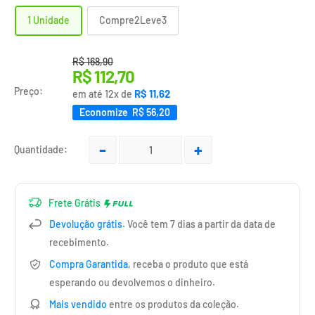
1 Unidade
Compre2Leve3
Translation missing: pt-BR.product.general.regular_pri
R$ 168,90
Translation
R$ 112,70
missing:
Preço:
R$ 11,62
em até 12x de
pt-
Economize R$ 56,20
BR.product.general.sale_price
Quantidade:
Frete Grátis
Devolução grátis.
Você tem 7 dias a partir da data de
recebimento.
Compra Garantida
, receba o produto que está
esperando ou devolvemos o dinheiro.
Mais vendido
entre os produtos da coleção.