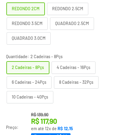
REDONDO 2CM
REDONDO 2.5CM
REDONDO 3.5CM
QUADRADO 2.5CM
QUADRADO 3.0CM
Quantidade:
2 Cadeiras - 8Pçs
2 Cadeiras - 8Pçs
4 Cadeiras - 16Pçs
6 Cadeiras - 24Pçs
8 Cadeiras - 32Pçs
10 Cadeiras - 40Pçs
Translation missing: pt-BR.product.general.regular_pri
R$ 139,90
Translation
R$ 117,90
missing:
Preço:
R$ 12,15
em até 12x de