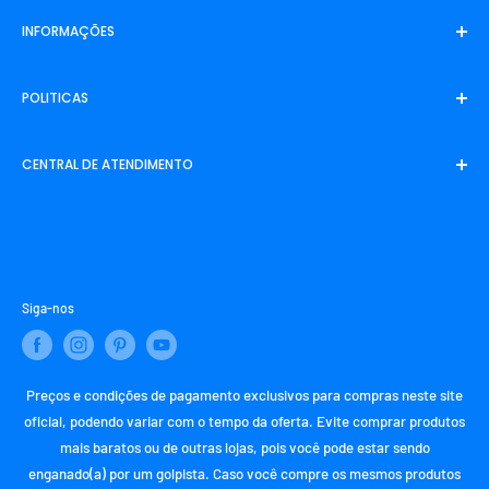
INFORMAÇÕES
Inicio
POLITICAS
Entrar em contato
Sobre Nós
Politica de Frete
CENTRAL DE ATENDIMENTO
Rastreamento
Politica de Privacidade
Politica de Reembolso
SAC (Serviço de Atendimento ao Consumidor)
Termos de Uso
E-mail:
contato@confortoecomodidade.com
Termos de Serviço
WhatsApp:
+55 (21) 97987-8754
Siga-nos
Preços e condições de pagamento exclusivos para compras neste site
oficial, podendo variar com o tempo da oferta. Evite comprar produtos
mais baratos ou de outras lojas, pois você pode estar sendo
enganado(a) por um golpista. Caso você compre os mesmos produtos