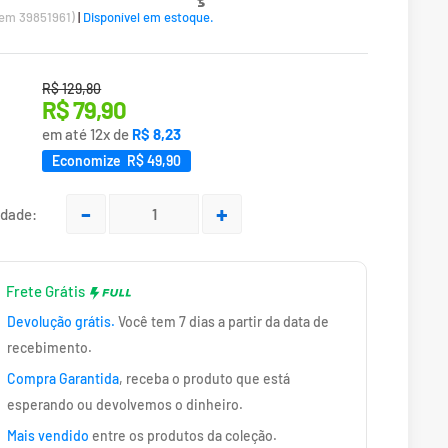
tem 39851961)
|
Disponível em estoque.
Translation missing: pt-BR.product.general.regular_price
R$ 129,80
Translation
R$ 79,90
missing:
:
em até 12x de
R$ 8,23
pt-
Economize R$ 49,90
BR.product.general.sale_price
idade:
Frete Grátis
Devolução grátis.
Você tem 7 dias a partir da data de
recebimento.
Compra Garantida
, receba o produto que está
esperando ou devolvemos o dinheiro.
Mais vendido
entre os produtos da coleção.