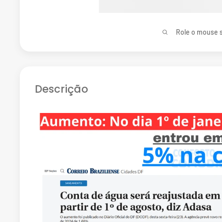
Role o mouse s
Descrição