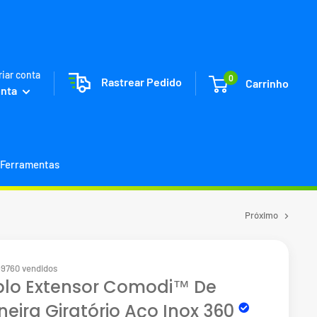
riar conta
0
Rastrear Pedido
Carrinho
onta
Ferramentas
Próximo
99760 vendidos
lo Extensor Comodi™ De
neira Giratório Aço Inox 360