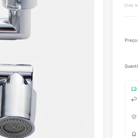
(Cód. I
Preço
Quant