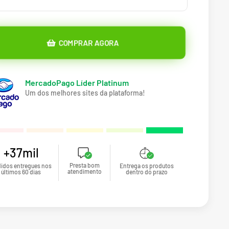
COMPRAR AGORA
MercadoPago Líder Platinum
Um dos melhores sites da plataforma!
+37mil
Presta bom
idos entregues nos
Entrega os produtos
atendimento
últimos 60 dias
dentro do prazo