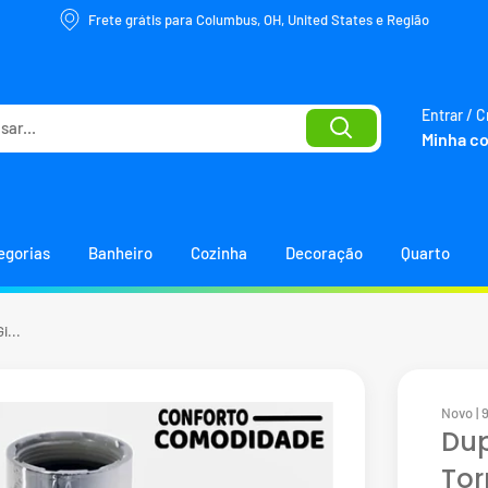
Frete grátis para Columbus, OH, United States e Região
Entrar / C
Minha c
egorias
Banheiro
Cozinha
Decoração
Quarto
i...
Novo | 
Dup
Tor