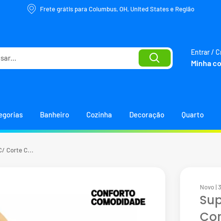
Frete grátis para Columbus, OH, United States e Região
Entrar / C
Minha c
egorias
Banheiro
Cozinha
Decoração
Quarto
/ Corte C...
Novo | 
Sup
Co