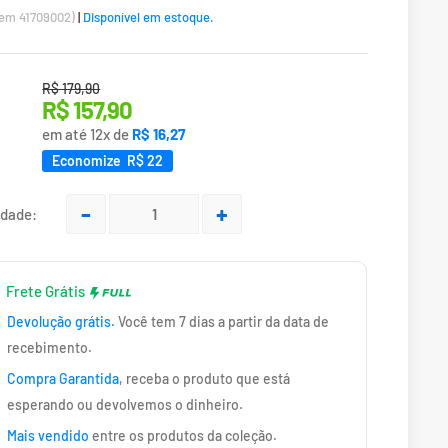
tem 41709002)
|
Disponível em estoque.
Translation missing: pt-BR.product.general.regular_price
R$ 179,90
Translation
R$ 157,90
missing:
:
em até 12x de
R$ 16,27
pt-
Economize R$ 22
BR.product.general.sale_price
idade:
Frete Grátis
Devolução grátis.
Você tem 7 dias a partir da data de
recebimento.
Compra Garantida
, receba o produto que está
esperando ou devolvemos o dinheiro.
Mais vendido
entre os produtos da coleção.