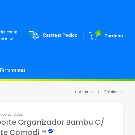
riar conta
0
Rastrear Pedido
Carrinho
onta
Ferramentas
Anterior
Próximo
3000 vendidos
orte Organizador Bambu C/
rte Comodi™