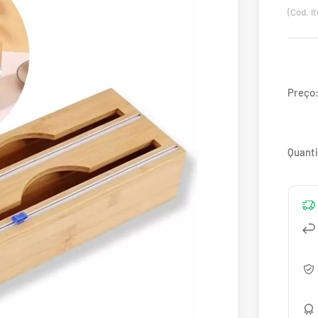
(Cód. I
Preço
Quant